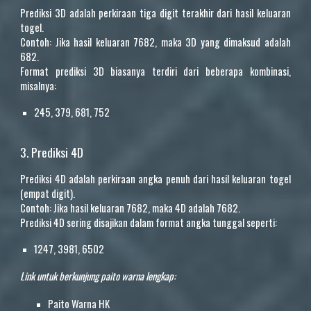
Prediksi 3D adalah perkiraan tiga digit terakhir dari hasil keluaran
togel.
Contoh:
Jika hasil keluaran 7682, maka 3D yang dimaksud adalah
682
.
Format prediksi 3D biasanya terdiri dari beberapa kombinasi,
misalnya:
245, 379, 681, 752
3. Prediksi 4D
Prediksi 4D adalah perkiraan angka penuh dari hasil keluaran togel
(empat digit).
Contoh:
Jika hasil keluaran 7682, maka 4D adalah
7682
.
Prediksi 4D sering disajikan dalam format angka tunggal seperti:
1247, 3981, 6502
Link untuk berkunjung paito warna lengkap:
Paito Warna HK