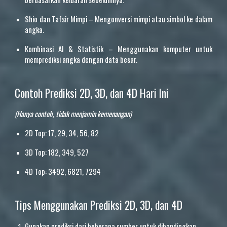
Shio dan Tafsir Mimpi
– Mengonversi mimpi atau simbol ke dalam
angka.
Kombinasi AI & Statistik
– Menggunakan komputer untuk
memprediksi angka dengan data besar.
Contoh
Prediksi 2D, 3D, dan 4D Hari Ini
(Hanya contoh, tidak menjamin kemenangan)
2D Top
: 17, 29, 34, 56, 82
3D Top
: 182, 349, 527
4D Top
: 3492, 6821, 7294
Tips Menggunakan Prediksi 2D, 3D, dan 4D
Gunakan prediksi dari beberapa sumber untuk dibandingkan.