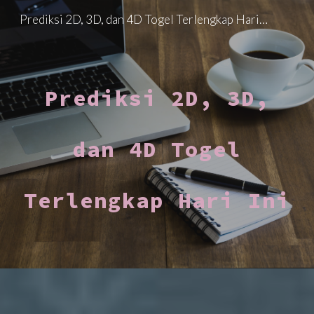
Prediksi 2D, 3D, dan 4D Togel Terlengkap Hari Ini
Skip to main content
Skip to navigation
Prediksi 2D, 3D,
dan 4D Togel
Terlengkap Hari Ini