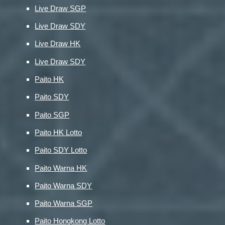
Live Draw SGP
Live Draw SDY
Live Draw HK
Live Draw SDY
Paito HK
Paito SDY
Paito SGP
Paito HK Lotto
Paito SDY Lotto
Paito Warna HK
Paito Warna SDY
Paito Warna SGP
Paito Hongkong Lotto