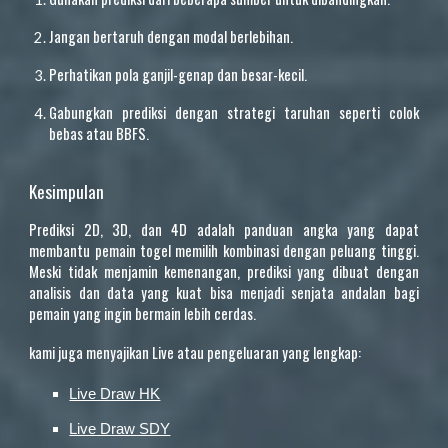
Jangan bertaruh dengan modal berlebihan.
Perhatikan pola ganjil-genap dan besar-kecil.
Gabungkan prediksi dengan strategi taruhan seperti colok
bebas atau BBFS.
Kesimpulan
Prediksi 2D, 3D, dan 4D
adalah panduan angka yang dapat
membantu pemain togel memilih kombinasi dengan peluang tinggi.
Meski tidak menjamin kemenangan, prediksi yang dibuat dengan
analisis dan data yang kuat bisa menjadi senjata andalan bagi
pemain yang ingin bermain lebih cerdas.
kami juga menyajikan Live atau pengeluaran yang lengkap:
Live Draw HK
Live Draw SDY