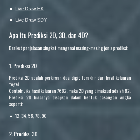
Live Draw HK
Live Draw SDY
Apa Itu Prediksi 2D, 3D, dan 4D?
Berikut penjelasan singkat mengenai masing-masing jenis prediksi:
1. Prediksi 2D
Prediksi 2D adalah perkiraan dua digit terakhir dari hasil keluaran
togel.
Contoh:
Jika hasil keluaran 7682, maka 2D yang dimaksud adalah
82
.
Prediksi 2D biasanya disajikan dalam bentuk pasangan angka
seperti:
12, 34, 56, 78, 90
2. Prediksi 3D