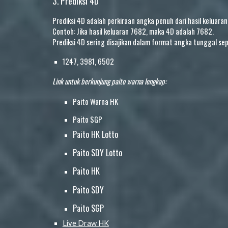
3. Prediksi 4D
Prediksi 4D adalah perkiraan angka penuh dari hasil keluaran
Contoh:
Jika hasil keluaran 7682, maka 4D adalah
7682
.
Prediksi 4D sering disajikan dalam format angka tunggal sep
1247, 3981, 6502
Link untuk berkunjung paito warna lengkap:
Paito Warna HK
Paito SGP
Paito HK Lotto
Paito SDY Lotto
Paito HK
Paito SDY
Paito SGP
Live Draw HK