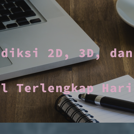
ip to main content
Skip to navigat
ediksi 2D, 3D, dan
el Terlengkap Hari