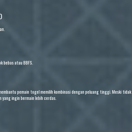
D
an.
ok bebas atau BBFS.
mbantu pemain togel memilih kombinasi dengan peluang tinggi. Meski tidak 
 yang ingin bermain lebih cerdas.