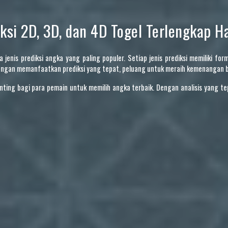
ksi 2D, 3D, dan 4D Togel Terlengkap Ha
a jenis prediksi angka yang paling populer. Setiap jenis prediksi memiliki f
an memanfaatkan prediksi yang tepat, peluang untuk meraih kemenangan bis
ting bagi para pemain untuk memilih angka terbaik. Dengan analisis yang te