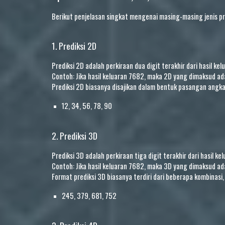
Berikut penjelasan singkat mengenai masing-masing jenis pre
1. Prediksi 2D
Prediksi 2D adalah perkiraan dua digit terakhir dari hasil kel
Contoh:
Jika hasil keluaran 7682, maka 2D yang dimaksud a
Prediksi 2D biasanya disajikan dalam bentuk pasangan angka
12, 34, 56, 78, 90
2. Prediksi 3D
Prediksi 3D adalah perkiraan tiga digit terakhir dari hasil ke
Contoh:
Jika hasil keluaran 7682, maka 3D yang dimaksud a
Format prediksi 3D biasanya terdiri dari beberapa kombinasi,
245, 379, 681, 752